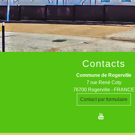
Contacts
Commune de Rogerville
7 rue René Coty
76700 Rogerville - FRANCE
Contact par formulaire